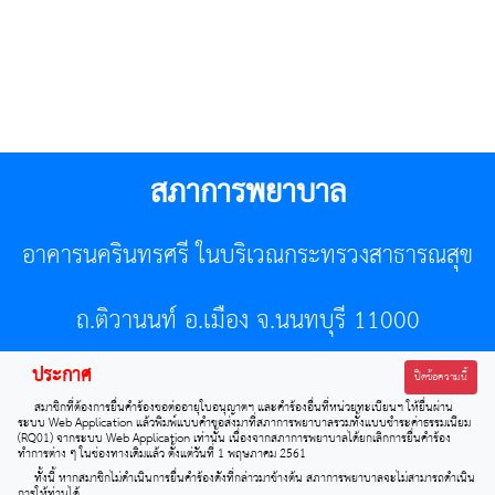
สภาการพยาบาล
อาคารนครินทรศรี ในบริเวณกระทรวงสาธารณสุข
ถ.ติวานนท์ อ.เมือง จ.นนทบุรี 11000
ประกาศ
โทรศัพท์ 02-596-7500 โทรสาร 0-2589-7121 E-mail :
ปิดข้อความนี้
สมาชิกที่ต้องการยื่นคำร้องขอต่ออายุใบอนุญาตฯ และคำร้องอื่นที่หน่วยทะเบียนฯ ให้ยื่นผ่าน
center@tnmc.or.th
ระบบ Web Application แล้วพิมพ์แบบคำขอส่งมาที่สภาการพยาบาลรวมทั้งแบบชำระค่าธรรมเนียม
(RQ01) จากระบบ Web Application เท่านั้น เนื่องจากสภาการพยาบาลได้ยกเลิกการยื่นคำร้อง
ทำการต่าง ๆ ในช่องทางเดิมแล้ว ตั้งแต่วันที่ 1 พฤษภาคม 2561
All right reserved by www.tnmc.or.th
ทั้งนี้ หากสมาชิกไม่ดำเนินการยื่นคำร้องดังที่กล่าวมาข้างต้น สภาการพยาบาลจะไม่สามารถดำเนิน
การให้ท่านได้