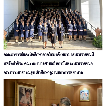
คณะอาจารย์และนักศึกษาจากวิทยาลัยพยาบาลบรมราชชนนี
นพรัตน์วชิระ คณะพยาบาลศาสตร์ สถาบันพระบรมราชชนก
กระทรวงสาธารณสุข เข้าศึกษาดูงานสภาการพยาบาล