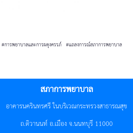
#การพยาบาลและการผดุงครรภ์
#แถลงการณ์สภาการพยาบาล
สภาการพยาบาล
อาคารนครินทรศรี ในบริเวณกระทรวงสาธารณสุข
ถ.ติวานนท์ อ.เมือง จ.นนทบุรี 11000