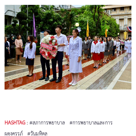
HASHTAG
:
#สภาการพยาบาล
#การพยาบาลและการ
ผดุงครรภ์
#วันมหิดล