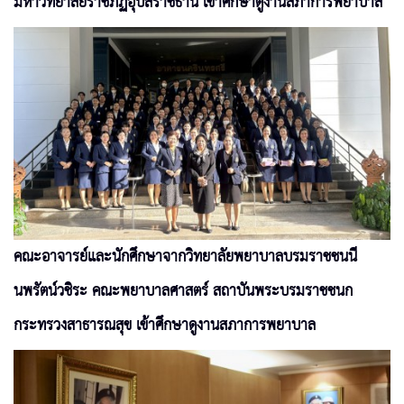
มหาวิทยาลัยราชภัฏอุบลราชธานี เข้าศึกษาดูงานสภาการพยาบาล
คณะอาจารย์และนักศึกษาจากวิทยาลัยพยาบาลบรมราชชนนี
นพรัตน์วชิระ คณะพยาบาลศาสตร์ สถาบันพระบรมราชชนก
กระทรวงสาธารณสุข เข้าศึกษาดูงานสภาการพยาบาล