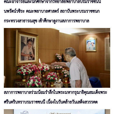
คณะอาจารย์และนักศึกษาจากวิทยาลัยพยาบาลบรมราชชนนี
นพรัตน์วชิระ คณะพยาบาลศาสตร์ สถาบันพระบรมราชชนก
กระทรวงสาธารณสุข เข้าศึกษาดูงานสภาการพยาบาล
สภาการพยาบาลร่วมน้อมรำลึกในพระมหากรุณาธิคุณสมเด็จพระ
ศรีนครินทราบรมราชชนนี เนื่องในวันคล้ายวันเสด็จสวรรคต