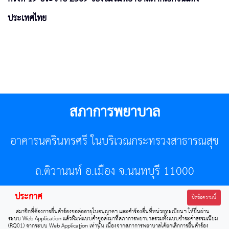
ประเทศไทย
สภาการพยาบาล
อาคารนครินทรศรี ในบริเวณกระทรวงสาธารณสุข
ถ.ติวานนท์ อ.เมือง จ.นนทบุรี 11000
ประกาศ
โทรศัพท์ 02-596-7500 โทรสาร 0-2589-7121 E-mail :
ปิดข้อความนี้
สมาชิกที่ต้องการยื่นคำร้องขอต่ออายุใบอนุญาตฯ และคำร้องอื่นที่หน่วยทะเบียนฯ ให้ยื่นผ่าน
center@tnmc.or.th
ระบบ Web Application แล้วพิมพ์แบบคำขอส่งมาที่สภาการพยาบาลรวมทั้งแบบชำระค่าธรรมเนียม
(RQ01) จากระบบ Web Application เท่านั้น เนื่องจากสภาการพยาบาลได้ยกเลิกการยื่นคำร้อง