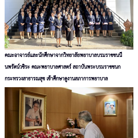
คณะอาจารย์และนักศึกษาจากวิทยาลัยพยาบาลบรมราชชนนี
นพรัตน์วชิระ คณะพยาบาลศาสตร์ สถาบันพระบรมราชชนก
กระทรวงสาธารณสุข เข้าศึกษาดูงานสภาการพยาบาล