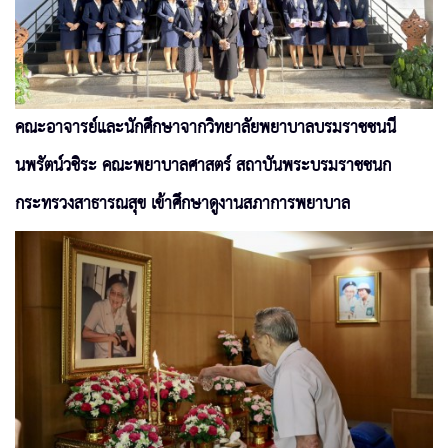
คณะอาจารย์และนักศึกษาจากวิทยาลัยพยาบาลบรมราชชนนี
นพรัตน์วชิระ คณะพยาบาลศาสตร์ สถาบันพระบรมราชชนก
กระทรวงสาธารณสุข เข้าศึกษาดูงานสภาการพยาบาล