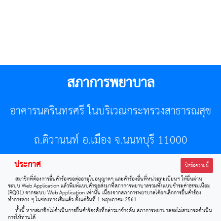
สภาการพยาบาล
อาคารนครินทรศรี ในบริเวณกระทรวงสาธารณสุข
ถ.ติวานนท์ อ.เมือง จ.นนทบุรี 11000
ประกาศ
โทรศัพท์ 02-596-7500 โทรสาร 0-2589-7121 E-mail :
ปิดข้อความนี้
สมาชิกที่ต้องการยื่นคำร้องขอต่ออายุใบอนุญาตฯ และคำร้องอื่นที่หน่วยทะเบียนฯ ให้ยื่นผ่าน
center@tnmc.or.th
ระบบ Web Application แล้วพิมพ์แบบคำขอส่งมาที่สภาการพยาบาลรวมทั้งแบบชำระค่าธรรมเนียม
(RQ01) จากระบบ Web Application เท่านั้น เนื่องจากสภาการพยาบาลได้ยกเลิกการยื่นคำร้อง
ทำการต่าง ๆ ในช่องทางเดิมแล้ว ตั้งแต่วันที่ 1 พฤษภาคม 2561
All right reserved by www.tnmc.or.th
ทั้งนี้ หากสมาชิกไม่ดำเนินการยื่นคำร้องดังที่กล่าวมาข้างต้น สภาการพยาบาลจะไม่สามารถดำเนิน
การให้ท่านได้