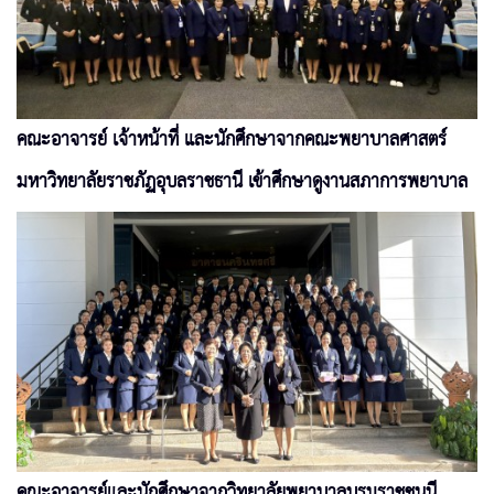
คณะอาจารย์ เจ้าหน้าที่ และนักศึกษาจากคณะพยาบาลศาสตร์
มหาวิทยาลัยราชภัฏอุบลราชธานี เข้าศึกษาดูงานสภาการพยาบาล
คณะอาจารย์และนักศึกษาจากวิทยาลัยพยาบาลบรมราชชนนี