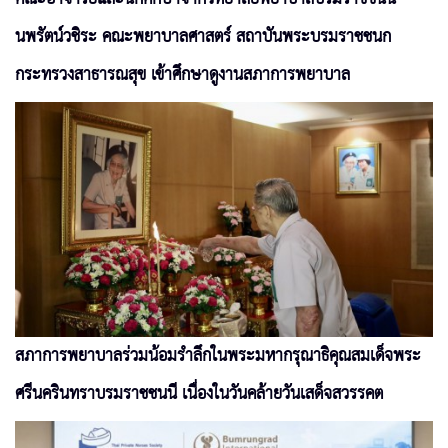
นพรัตน์วชิระ คณะพยาบาลศาสตร์ สถาบันพระบรมราชชนก
กระทรวงสาธารณสุข เข้าศึกษาดูงานสภาการพยาบาล
สภาการพยาบาลร่วมน้อมรำลึกในพระมหากรุณาธิคุณสมเด็จพระ
ศรีนครินทราบรมราชชนนี เนื่องในวันคล้ายวันเสด็จสวรรคต