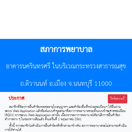
สภาการพยาบาล
อาคารนครินทรศรี ในบริเวณกระทรวงสาธารณสุข
ถ.ติวานนท์ อ.เมือง จ.นนทบุรี 11000
ประกาศ
โทรศัพท์ 02-596-7500 โทรสาร 0-2589-7121 E-mail :
ปิดข้อความนี้
สมาชิกที่ต้องการยื่นคำร้องขอต่ออายุใบอนุญาตฯ และคำร้องอื่นที่หน่วยทะเบียนฯ ให้ยื่นผ่าน
center@tnmc.or.th
ระบบ Web Application แล้วพิมพ์แบบคำขอส่งมาที่สภาการพยาบาลรวมทั้งแบบชำระค่าธรรมเนียม
(RQ01) จากระบบ Web Application เท่านั้น เนื่องจากสภาการพยาบาลได้ยกเลิกการยื่นคำร้อง
ทำการต่าง ๆ ในช่องทางเดิมแล้ว ตั้งแต่วันที่ 1 พฤษภาคม 2561
All right reserved by www.tnmc.or.th
ทั้งนี้ หากสมาชิกไม่ดำเนินการยื่นคำร้องดังที่กล่าวมาข้างต้น สภาการพยาบาลจะไม่สามารถดำเนิน
การให้ท่านได้