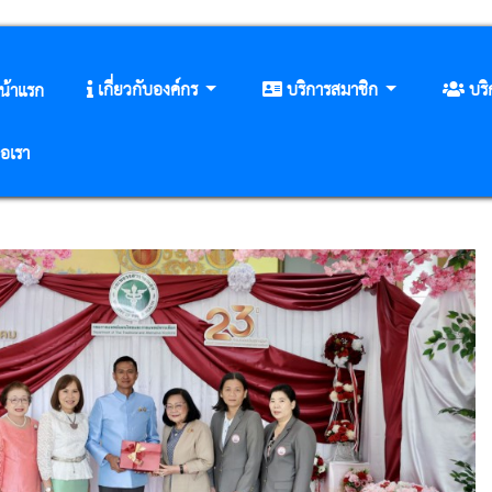
เกี่ยวกับองค์กร
บริการสมาชิก
บร
น้าแรก
่อเรา