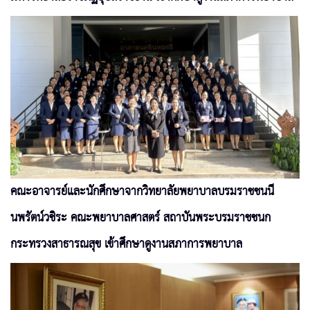
คณะอาจารย์และนักศึกษาจากวิทยาลัยพยาบาลบรมราชชนนี
นพรัตน์วชิระ คณะพยาบาลศาสตร์ สถาบันพระบรมราชชนก
กระทรวงสาธารณสุข เข้าศึกษาดูงานสภาการพยาบาล