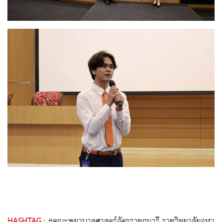
HASHTAG
:
#คณะพยาบาลศาสตร์อัครราชกุมารี ราชวิทยาลัยจุฬา