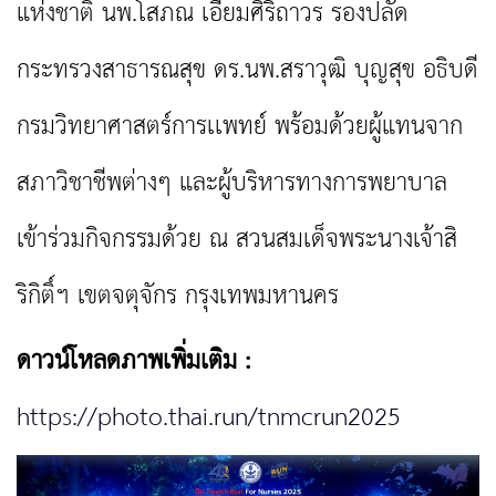
แห่งชาติ นพ.โสภณ เอี่ยมศิริถาวร รองปลัด
กระทรวงสาธารณสุข ดร.นพ.สราวุฒิ บุญสุข อธิบดี
กรมวิทยาศาสตร์การเเพทย์ พร้อมด้วยผู้แทนจาก
สภาวิชาชีพต่างๆ และผู้บริหารทางการพยาบาล
เข้าร่วมกิจกรรมด้วย ณ สวนสมเด็จพระนางเจ้าสิ
ริกิติ์ฯ เขตจตุจักร กรุงเทพมหานคร
ดาวน์โหลดภาพเพิ่มเติม :
https://photo.thai.run/tnmcrun2025