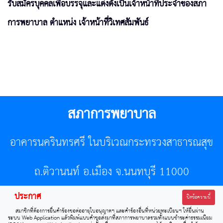
รับสมัครบุคคลเพื่อบรรจุและแต่งตั้งเป็นเจ้าหน้าที่ประจำของสภา
การพยาบาล ตำแหน่ง เจ้าหน้าที่วิเทศสัมพันธ์
สภาการพยาบาล
อาคารนครินทรศรี ในบริเวณกระทรวงสาธารณสุข
ถ.ติวานนท์ อ.เมือง จ.นนทบุรี 11000
ประกาศ
โทรศัพท์ 02-596-7500 โทรสาร 0-2589-7121 E-mail :
ปิดข้อความนี้
สมาชิกที่ต้องการยื่นคำร้องขอต่ออายุใบอนุญาตฯ และคำร้องอื่นที่หน่วยทะเบียนฯ ให้ยื่นผ่าน
center@tnmc.or.th
ระบบ Web Application แล้วพิมพ์แบบคำขอส่งมาที่สภาการพยาบาลรวมทั้งแบบชำระค่าธรรมเนียม