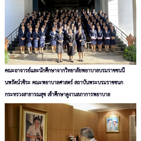
คณะอาจารย์และนักศึกษาจากวิทยาลัยพยาบาลบรมราชชนนี
นพรัตน์วชิระ คณะพยาบาลศาสตร์ สถาบันพระบรมราชชนก
กระทรวงสาธารณสุข เข้าศึกษาดูงานสภาการพยาบาล