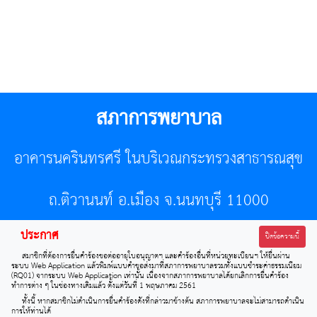
สภาการพยาบาล
อาคารนครินทรศรี ในบริเวณกระทรวงสาธารณสุข
ถ.ติวานนท์ อ.เมือง จ.นนทบุรี 11000
ประกาศ
โทรศัพท์ 02-596-7500 โทรสาร 0-2589-7121 E-mail :
ปิดข้อความนี้
สมาชิกที่ต้องการยื่นคำร้องขอต่ออายุใบอนุญาตฯ และคำร้องอื่นที่หน่วยทะเบียนฯ ให้ยื่นผ่าน
center@tnmc.or.th
ระบบ Web Application แล้วพิมพ์แบบคำขอส่งมาที่สภาการพยาบาลรวมทั้งแบบชำระค่าธรรมเนียม
(RQ01) จากระบบ Web Application เท่านั้น เนื่องจากสภาการพยาบาลได้ยกเลิกการยื่นคำร้อง
ทำการต่าง ๆ ในช่องทางเดิมแล้ว ตั้งแต่วันที่ 1 พฤษภาคม 2561
All right reserved by www.tnmc.or.th
ทั้งนี้ หากสมาชิกไม่ดำเนินการยื่นคำร้องดังที่กล่าวมาข้างต้น สภาการพยาบาลจะไม่สามารถดำเนิน
การให้ท่านได้