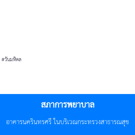
#วันมหิดล
สภาการพยาบาล
อาคารนครินทรศรี ในบริเวณกระทรวงสาธารณสุข