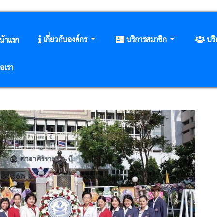
เกี่ยวกับองค์กร
บริการสมาชิก
บร
น้าแรก
่อเรา