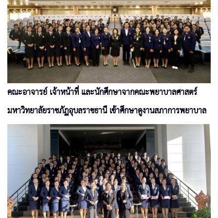
คณะอาจารย์ เจ้าหน้าที่ และนักศึกษาจากคณะพยาบาลศาสตร์
มหาวิทยาลัยราชภัฏอุบลราชธานี เข้าศึกษาดูงานสภาการพยาบาล