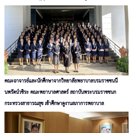
คณะอาจารย์และนักศึกษาจากวิทยาลัยพยาบาลบรมราชชนนี
นพรัตน์วชิระ คณะพยาบาลศาสตร์ สถาบันพระบรมราชชนก
กระทรวงสาธารณสุข เข้าศึกษาดูงานสภาการพยาบาล