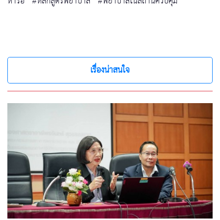
หารือ
#หลักสูตรพยาบาล
#พยาบาลในสถานควบคุม
เรื่องน่าสนใจ