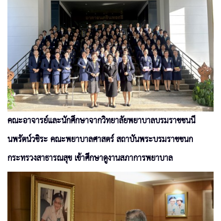
คณะอาจารย์และนักศึกษาจากวิทยาลัยพยาบาลบรมราชชนนี
นพรัตน์วชิระ คณะพยาบาลศาสตร์ สถาบันพระบรมราชชนก
กระทรวงสาธารณสุข เข้าศึกษาดูงานสภาการพยาบาล