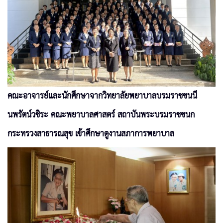
คณะอาจารย์และนักศึกษาจากวิทยาลัยพยาบาลบรมราชชนนี
นพรัตน์วชิระ คณะพยาบาลศาสตร์ สถาบันพระบรมราชชนก
กระทรวงสาธารณสุข เข้าศึกษาดูงานสภาการพยาบาล