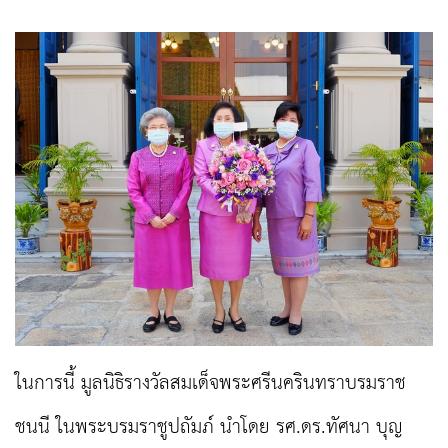
ในการนี้ มูลนิธิรางวัลสมเด็จพระศรีนครินทราบรมราช
ชนนี ในพระบรมราชูปถัมภ์ นำโดย รศ.ดร.ทัศนา บุญ