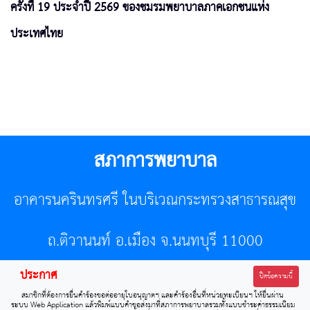
ครั้งที่ 19 ประจำปี 2569 ของชมรมพยาบาลภาคเอกชนแห่ง
ประเทศไทย
สภาการพยาบาล
อาคารนครินทรศรี ในบริเวณกระทรวงสาธารณสุข
ถ.ติวานนท์ อ.เมือง จ.นนทบุรี 11000
ประกาศ
โทรศัพท์ 02-596-7500 โทรสาร 0-2589-7121 E-mail :
ปิดข้อความนี้
สมาชิกที่ต้องการยื่นคำร้องขอต่ออายุใบอนุญาตฯ และคำร้องอื่นที่หน่วยทะเบียนฯ ให้ยื่นผ่าน
center@tnmc.or.th
ระบบ Web Application แล้วพิมพ์แบบคำขอส่งมาที่สภาการพยาบาลรวมทั้งแบบชำระค่าธรรมเนียม