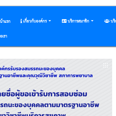
เกี่ยวกับองค์กร
บริการสมาชิก
บร
น้าแรก
่อเรา