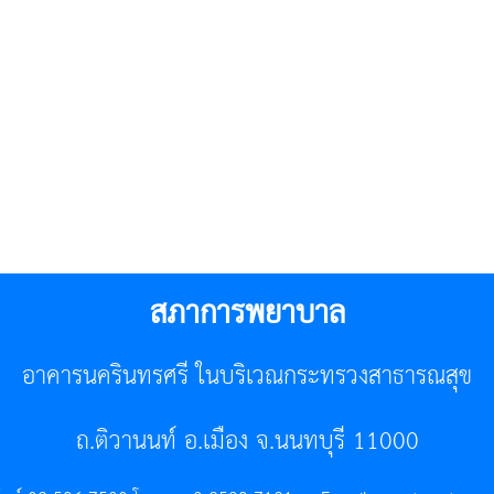
สภาการพยาบาล
อาคารนครินทรศรี ในบริเวณกระทรวงสาธารณสุข
ถ.ติวานนท์ อ.เมือง จ.นนทบุรี 11000