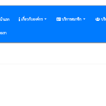
เกี่ยวกับองค์กร
บริการสมาชิก
บร
น้าแรก
่อเรา