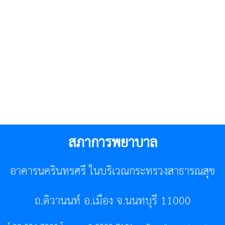
สภาการพยาบาล
อาคารนครินทรศรี ในบริเวณกระทรวงสาธารณสุข
ถ.ติวานนท์ อ.เมือง จ.นนทบุรี 11000