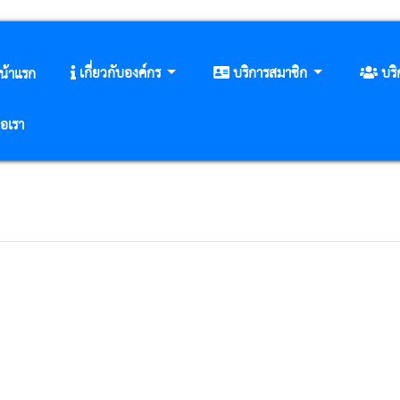
เกี่ยวกับองค์กร
บริการสมาชิก
บร
น้าแรก
่อเรา