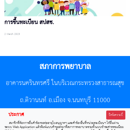
การขึ้นทะเบียน สปสช.
2 March 2023
สภาการพยาบาล
อาคารนครินทรศรี ในบริเวณกระทรวงสาธารณสุข
ถ.ติวานนท์ อ.เมือง จ.นนทบุรี 11000
ประกาศ
โทรศัพท์ 02-596-7500 โทรสาร 0-2589-7121 E-mail :
ปิดข้อความนี้
สมาชิกที่ต้องการยื่นคำร้องขอต่ออายุใบอนุญาตฯ และคำร้องอื่นที่หน่วยทะเบียนฯ ให้ยื่นผ่าน
center@tnmc.or.th
ระบบ Web Application แล้วพิมพ์แบบคำขอส่งมาที่สภาการพยาบาลรวมทั้งแบบชำระค่าธรรมเนียม