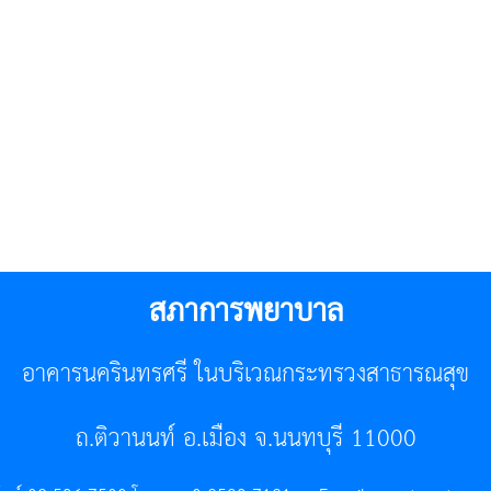
สภาการพยาบาล
อาคารนครินทรศรี ในบริเวณกระทรวงสาธารณสุข
ถ.ติวานนท์ อ.เมือง จ.นนทบุรี 11000