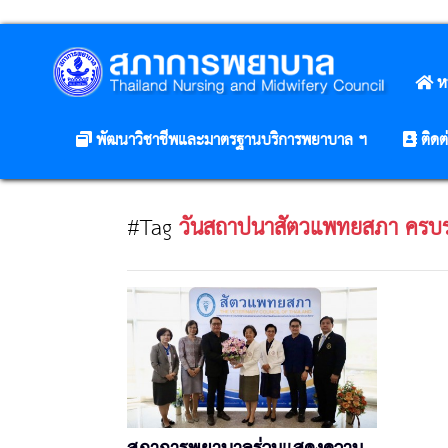
ห
พัฒนาวิชาชีพและมาตรฐานบริการพยาบาล ฯ
ติดต
#Tag
วันสถาปนาสัตวแพทยสภา ครบร