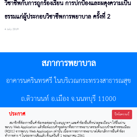
วิชาชีพกับการถูกร้องเรียน การปกป้องและผดุงความเป็น
ธรรมแก่ผู้ประกอบวิชาชีพการพยาบาล ครั้งที่ 2
4 July 2019
สภาการพยาบาล
อาคารนครินทรศรี ในบริเวณกระทรวงสาธารณสุข
ถ.ติวานนท์ อ.เมือง จ.นนทบุรี 11000
ประกาศ
โทรศัพท์ 02-596-7500 โทรสาร 0-2589-7121 E-mail :
ปิดข้อความนี้
สมาชิกที่ต้องการยื่นคำร้องขอต่ออายุใบอนุญาตฯ และคำร้องอื่นที่หน่วยทะเบียนฯ ให้ยื่นผ่าน
center@tnmc.or.th
ระบบ Web Application แล้วพิมพ์แบบคำขอส่งมาที่สภาการพยาบาลรวมทั้งแบบชำระค่าธรรมเนียม
(RQ01) จากระบบ Web Application เท่านั้น เนื่องจากสภาการพยาบาลได้ยกเลิกการยื่นคำร้อง
ทำการต่าง ๆ ในช่องทางเดิมแล้ว ตั้งแต่วันที่ 1 พฤษภาคม 2561