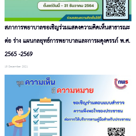
สภาการพยาบาลขอเชิญร่วมแสดงความคิดเห็นสาธารณะ
ต่อ ร่าง แผนกลยุทธ์การพยาบาลและการผดุงครรภ์ พ.ศ.
2565 -2569
15 December 2021