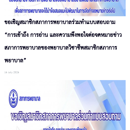
ขอเชิญสมาชิกสภาการพยาบาลร่วมทำแบบสอบถาม
“การเข้าถึง การอ่าน และความพึงพอใจต่อจดหมายข่าว
สภาการพยาบาลของพยาบาลวิชาชีพสมาชิกสภาการ
พยาบาล”
16 July 2026