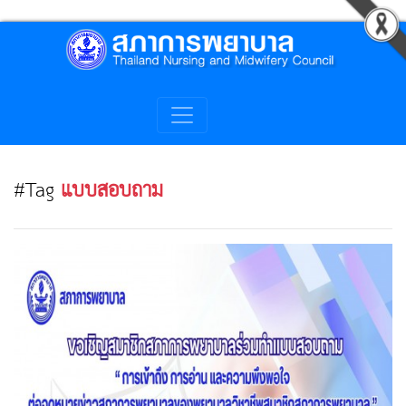
#Tag
แบบสอบถาม