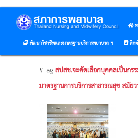
ห
พัฒนาวิชาชีพและมาตรฐานบริการพยาบาล ฯ
ติดต
#Tag
สปสช.จะคัดเลือกบุคคลเป็นก
มาตรฐานการบริการสาธารณสุข สมัย