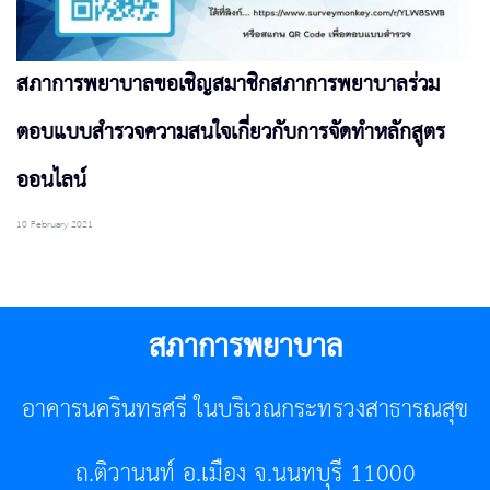
สภาการพยาบาลขอเชิญสมาชิกสภาการพยาบาลร่วม
ตอบแบบสำรวจความสนใจเกี่ยวกับการจัดทำหลักสูตร
ออนไลน์
10 February 2021
สภาการพยาบาล
อาคารนครินทรศรี ในบริเวณกระทรวงสาธารณสุข
ถ.ติวานนท์ อ.เมือง จ.นนทบุรี 11000