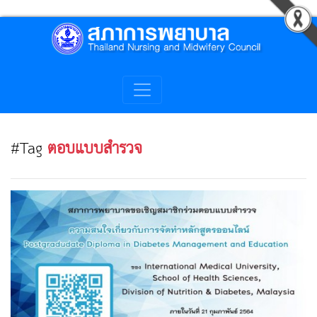
#Tag
ตอบแบบสำรวจ