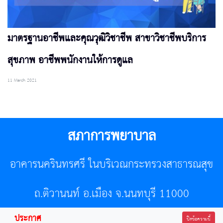
มาตรฐานอาชีพและคุณวุฒิวิชาชีพ สาขาวิชาชีพบริการ
สุขภาพ อาชีพพนักงานให้การดูแล
11 March 2021
สภาการพยาบาล
อาคารนครินทรศรี ในบริเวณกระทรวงสาธารณสุข
ถ.ติวานนท์ อ.เมือง จ.นนทบุรี 11000
ประกาศ
โทรศัพท์ 02-596-7500 โทรสาร 0-2589-7121 E-mail :
ปิดข้อความนี้