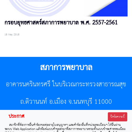
กรอบยุทธศาสตร์สภาการพยาบาล พ.ศ. 2557-2561
18 May 2018
สภาการพยาบาล
อาคารนครินทรศรี ในบริเวณกระทรวงสาธารณสุข
ถ.ติวานนท์ อ.เมือง จ.นนทบุรี 11000
ประกาศ
โทรศัพท์ 02-596-7500 โทรสาร 0-2589-7121 E-mail :
ปิดข้อความนี้
สมาชิกที่ต้องการยื่นคำร้องขอต่ออายุใบอนุญาตฯ และคำร้องอื่นที่หน่วยทะเบียนฯ ให้ยื่นผ่าน
center@tnmc.or.th
ระบบ Web Application แล้วพิมพ์แบบคำขอส่งมาที่สภาการพยาบาลรวมทั้งแบบชำระค่าธรรมเนียม