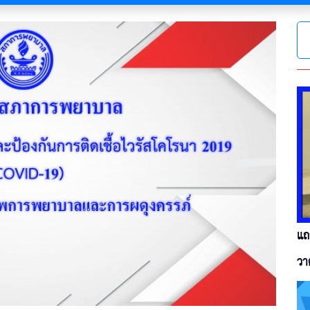
แถ
วา