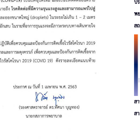
ปร
พย
สถ
สา
สา