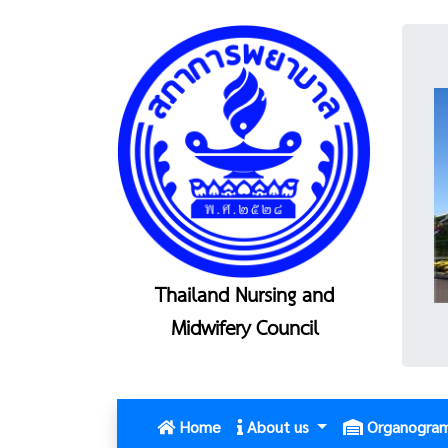
Thailand Nursing and
Midwifery Council
(current)
Home
About us
Organogra