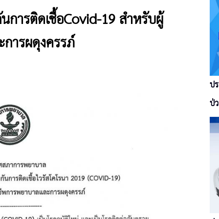
ันการติดเชื้อCovid-19 สำหรับผู้
การผดุงครรภ์
ปร
ป่