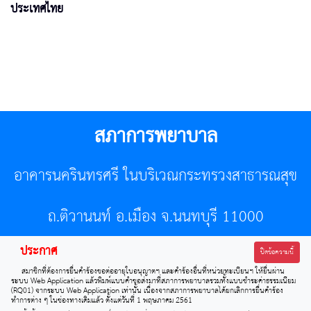
ประเทศไทย
สภาการพยาบาล
อาคารนครินทรศรี ในบริเวณกระทรวงสาธารณสุข
ถ.ติวานนท์ อ.เมือง จ.นนทบุรี 11000
ประกาศ
โทรศัพท์ 02-596-7500 โทรสาร 0-2589-7121 E-mail :
ปิดข้อความนี้
สมาชิกที่ต้องการยื่นคำร้องขอต่ออายุใบอนุญาตฯ และคำร้องอื่นที่หน่วยทะเบียนฯ ให้ยื่นผ่าน
center@tnmc.or.th
ระบบ Web Application แล้วพิมพ์แบบคำขอส่งมาที่สภาการพยาบาลรวมทั้งแบบชำระค่าธรรมเนียม
(RQ01) จากระบบ Web Application เท่านั้น เนื่องจากสภาการพยาบาลได้ยกเลิกการยื่นคำร้อง
ทำการต่าง ๆ ในช่องทางเดิมแล้ว ตั้งแต่วันที่ 1 พฤษภาคม 2561