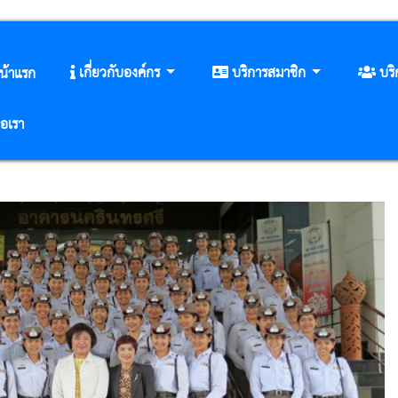
เกี่ยวกับองค์กร
บริการสมาชิก
บร
น้าแรก
่อเรา