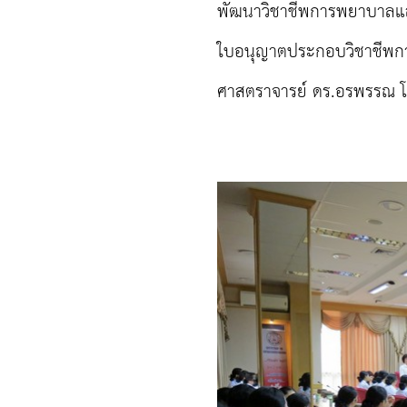
พัฒนาวิชาชีพการพยาบาลแล
ใบอนุญาตประกอบวิชาชีพกา
ศาสตราจารย์ ดร.อรพรรณ โตส