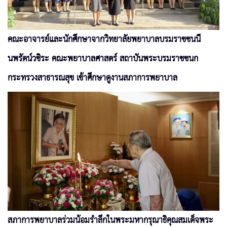
คณะอาจารย์และนักศึกษาจากวิทยาลัยพยาบาลบรมราชชนนี
นพรัตน์วชิระ คณะพยาบาลศาสตร์ สถาบันพระบรมราชชนก
กระทรวงสาธารณสุข เข้าศึกษาดูงานสภาการพยาบาล
สภาการพยาบาลร่วมน้อมรำลึกในพระมหากรุณาธิคุณสมเด็จพระ