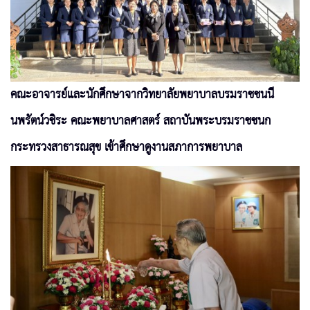
คณะอาจารย์และนักศึกษาจากวิทยาลัยพยาบาลบรมราชชนนี
นพรัตน์วชิระ คณะพยาบาลศาสตร์ สถาบันพระบรมราชชนก
กระทรวงสาธารณสุข เข้าศึกษาดูงานสภาการพยาบาล