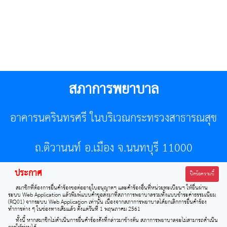
สภาการพยาบาล
อาคารนครินทรศรี ในบริเวณกระทรวงสาธารณสุข
ถ.ติวานนท์ อ.เมือง จ.นนทบุรี 11000
ประกาศ
โทรศัพท์ 02-596-7500 โทรสาร 0-2589-7121 E-mail :
ปิดข้อความนี้
สมาชิกที่ต้องการยื่นคำร้องขอต่ออายุใบอนุญาตฯ และคำร้องอื่นที่หน่วยทะเบียนฯ ให้ยื่นผ่าน
center@tnmc.or.th
ระบบ Web Application แล้วพิมพ์แบบคำขอส่งมาที่สภาการพยาบาลรวมทั้งแบบชำระค่าธรรมเนียม
(RQ01) จากระบบ Web Application เท่านั้น เนื่องจากสภาการพยาบาลได้ยกเลิกการยื่นคำร้อง
ทำการต่าง ๆ ในช่องทางเดิมแล้ว ตั้งแต่วันที่ 1 พฤษภาคม 2561
All right reserved by www.tnmc.or.th
ทั้งนี้ หากสมาชิกไม่ดำเนินการยื่นคำร้องดังที่กล่าวมาข้างต้น สภาการพยาบาลจะไม่สามารถดำเนิน