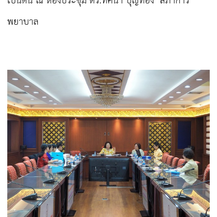
เป็นต้น ณ ห้องประชุม ดร.ทัศนา บุญทอง
สภาการ
พยาบาล