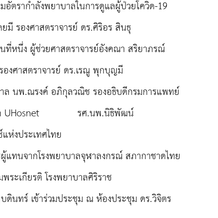
มอัตรากำลังพยาบาลในการดูแลผู้ป่วยโควิด-19
ยมี รองศาสตราจารย์ ดร.ศิริอร สินธุ
่หนึ่ง ผู้ช่วยศาสตราจารย์อังคณา สริยาภรณ์
องศาสตราจารย์ ดร.เรณู พุกบุญมี
ล นพ.ณรงค์ อภิกุลวณิช รองอธิบดีกรมการแพทย์
ิปิ จาก UHosnet รศ.นพ.นิธิพัฒน์
ช์แห่งประเทศไทย
ะผู้แทนจากโรงพยาบาลจุฬาลงกรณ์ สภากาชาดไทย
พระเกียรติ โรงพยาบาลศิริราช
ินทร์ เข้าร่วมประชุม ณ ห้องประชุม ดร.วิจิตร