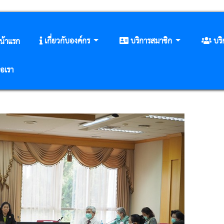
เกี่ยวกับองค์กร
บริการสมาชิก
บร
น้าแรก
่อเรา