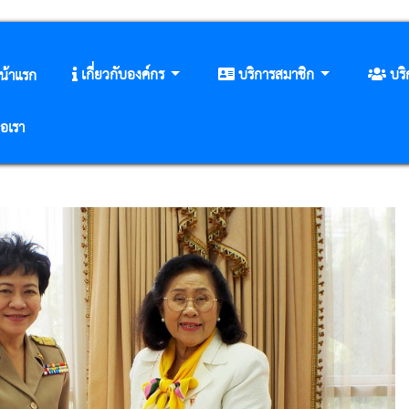
เกี่ยวกับองค์กร
บริการสมาชิก
บร
น้าแรก
่อเรา