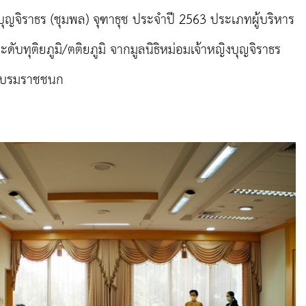
บุญจิราธร (ชุมพล) จุฑาธุช ประจำปี 2563 ประเภทผู้บริหาร
ทุติยภูมิ/ตติยภูมิ จากมูลนิธิหม่อมเจ้าหญิงบุญจิราธร
ระบรมราชชนก