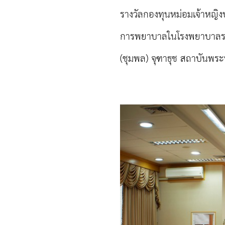
รางวัลกองทุนหม่อมเจ้าหญิง
การพยาบาลในโรงพยาบาลระดับ
(ชุมพล) จุฑาธุช สถาบันพ