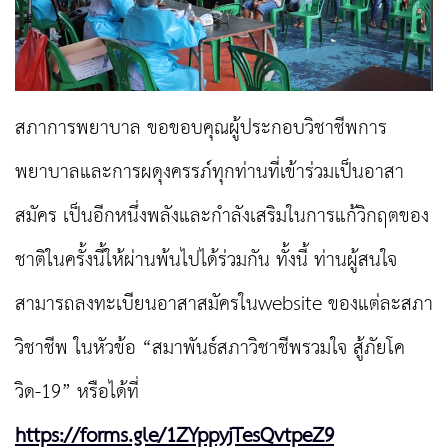
สภาการพยาบาล ขอขอบคุณผู้ประกอบวิชาชีพการ
พยาบาลและการผดุงครรภ์ทุกท่านที่เข้าร่วมเป็นอาสา
สมัคร เป็นอีกหนึ่งพลังและกำลังเสริมในการแก้วิกฤตของ
ชาติในครั้งนี้ให้ผ่านพ้นไปได้ร่วมกัน ทั้งนี้ ท่านผู้สนใจ
สามารถลงทะเบียนอาสาสมัครในwebsite ของแต่ละสภา
วิชาชีพ ในหัวข้อ “สมาพันธ์สภาวิชาชีพรวมใจ สู้ภัยโค
วิด-19” หรือได้ที่
https://forms.gle/1ZYppyjTesQvtpeZ9