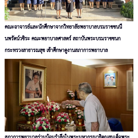
คณะอาจารย์และนักศึกษาจากวิทยาลัยพยาบาลบรมราชชนนี
นพรัตน์วชิระ คณะพยาบาลศาสตร์ สถาบันพระบรมราชชนก
กระทรวงสาธารณสุข เข้าศึกษาดูงานสภาการพยาบาล
สภาการพยาบาลร่วมน้อมรำลึกในพระมหากรุณาธิคุณสมเด็จพระ