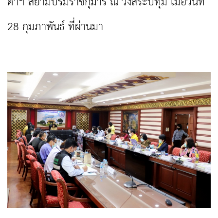
ดาฯ สยามบรมราชกุมารี ณ วังสระปทุม เมื่อวันที่
28 กุมภาพันธ์ ที่ผ่านมา