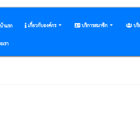
เกี่ยวกับองค์กร
บริการสมาชิก
บร
น้าแรก
่อเรา