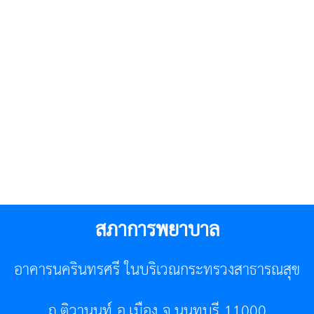
สภาการพยาบาล
อาคารนครินทรศรี ในบริเวณกระทรวงสาธารณสุข
ถ.ติวานนท์ อ.เมือง จ.นนทบุรี 11000