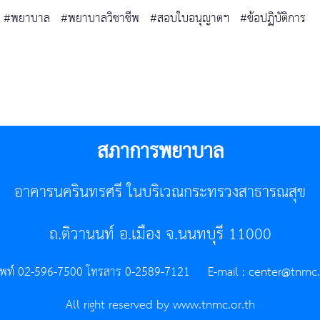
#พยาบาล
#พยาบาลวิชาชีพ
#สอบใบอนุญาตฯ
#ข้อปฏิบัติการ
สภาการพยาบาล
อาคารนครินทรศรี ในบริเวณกระทรวงสาธารณสุข
ถ.ติวานนท์ อ.เมือง จ.นนทบุรี 11000
ัพท์ 02-596-7500 โทรสาร 0-2589-7121 E-mail :
center@tnmc.
All right reserved by www.tnmc.or.th