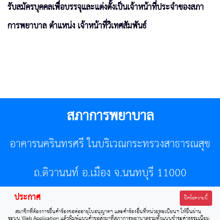
รับสมัครบุคคลเพื่อบรรจุและแต่งตั้งเป็นเจ้าหน้าที่ประจำของสภา
การพยาบาล ตำแหน่ง เจ้าหน้าที่วิเทศสัมพันธ์
สภาการพยาบาล
อาคารนครินทรศรี ในบริเวณกระทรวงสาธารณสุข
ถ.ติวานนท์ อ.เมือง จ.นนทบุรี 11000
ประกาศ
โทรศัพท์ 02-596-7500 โทรสาร 0-2589-7121 E-mail :
ปิดข้อความนี้
สมาชิกที่ต้องการยื่นคำร้องขอต่ออายุใบอนุญาตฯ และคำร้องอื่นที่หน่วยทะเบียนฯ ให้ยื่นผ่าน
center@tnmc.or.th
ระบบ Web Application แล้วพิมพ์แบบคำขอส่งมาที่สภาการพยาบาลรวมทั้งแบบชำระค่าธรรมเนียม