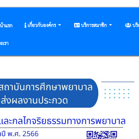
เกี่ยวกับองค์กร
บริการสมาชิก
บร
น้าแรก
่อเรา