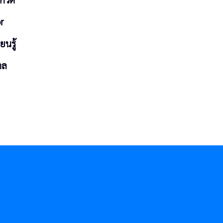
ะกวด
r
ยนรู้
าล