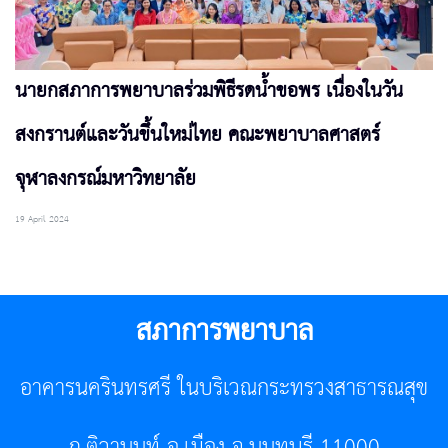
นายกสภาการพยาบาลร่วมพิธีรดน้ำขอพร เนื่องในวัน
สงกรานต์และวันขึ้นใหม่ไทย คณะพยาบาลศาสตร์
จุฬาลงกรณ์มหาวิทยาลัย
19 April 2024
สภาการพยาบาล
อาคารนครินทรศรี ในบริเวณกระทรวงสาธารณสุข
ถ.ติวานนท์ อ.เมือง จ.นนทบุรี 11000