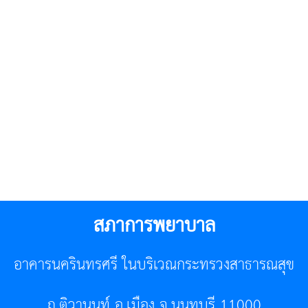
สภาการพยาบาล
อาคารนครินทรศรี ในบริเวณกระทรวงสาธารณสุข
ถ.ติวานนท์ อ.เมือง จ.นนทบุรี 11000