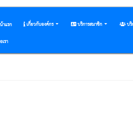
เกี่ยวกับองค์กร
บริการสมาชิก
บร
น้าแรก
่อเรา